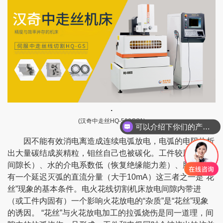
.
(汉奇中走丝HQ-500GS1
)
可以介绍下你们的产品么？
因不能有效消电离造成连续电弧放电，电弧的电阻热析
出大量碳结成炭精粒，钼丝自己也被碳化。工件较厚（放电
间隙长）、水的介电系数低（恢复绝缘能力差）、脉冲源带
有一个延迟灭弧的直流分量（大于10mA）这三者之一是“花
丝”现象的基本条件。电火花线切割机床放电间隙内带进
（或工件内固有）一个影响火花放电的“杂质”是“花丝”现象
的诱因。 “花丝”与火花放电加工的拉弧烧伤是同一道理，间