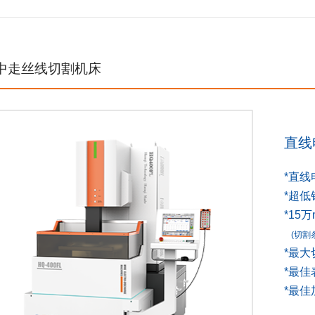
中走丝线切割机床
直线
*直
*超低
*15
(切割
*最大
*最佳
*最佳