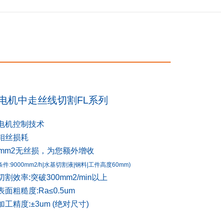
电机中走丝线切割FL系列
线电机控制技术
钼丝损耗
万mm2无丝损，为您额外增收
条件:9000mm2/h|水基切割液|钢料|工件高度60mm)
切割效率:突破300mm2/min以上
表面粗糙度:Ra≤0.5um
加工精度:±3um (绝对尺寸)